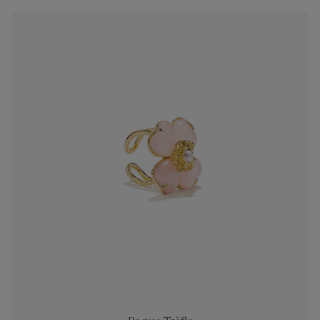
es
Lagune
Perles Baroque
Riviera
Graine de Gem
omme
ijoux