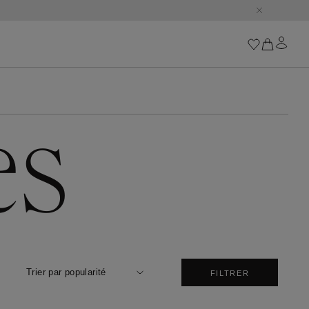
ace des Orangers.
Iconiques
es
Les Chaînes Goossens
Astro
Harumi
Boucle
Cabochons
Les Talismans Goossen
Lutèce
Stones
Tous nos iconiques
Trier par popularité
FILTRER
Trèfle