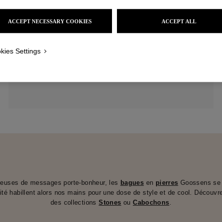
ACCEPT NECESSARY COOKIES
ACCEPT ALL
kies Settings
Bague Ovale Cabochons
290 €
orteuses de messages porte-bonheur, les
bagues
en
pierres
Goossens se g
isité habillent alors nos mains pour une dose de style et de cool. Découv
des collections
Stones
ou
Cabochons
.