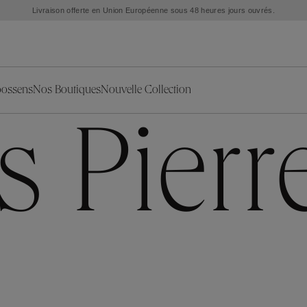
lle au Marbella Club Hotel et dévoile une capsule exclusive inspirée de la mythique Pl
oossens
Nos Boutiques
Nouvelle Collection
s
ion
ries
Collections
Nouvelles Pièces d'Exception
 Pierr
L'objet
Nouvelle Collection
Ariane
Sélection Été
Corail
Sélection Mariage
Fleur de Pavot
oreilles
Exclusivités en ligne
Circé
Théia
Coeur Précieux
Orée
Lhassa
es
Alizé
Spirale
ration
Solstice
Venise
s & Médailles
Céleste
Mini Trèfle