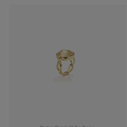
Accessoir
Ceintures
Bijoux H
Tous les b