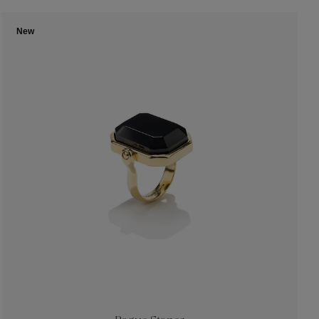
s
mes
New