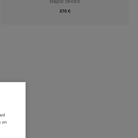
Bague Stones
370 €
red
g on