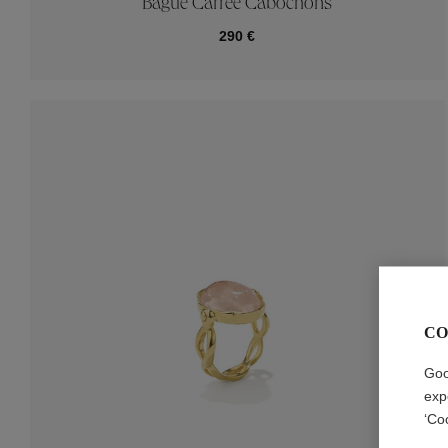
Bague Carrée Cabochons
290 €
CO
Goo
exp
‘Co