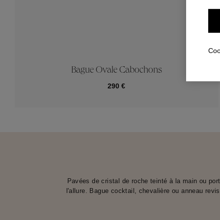
Coo
Bague Ovale Cabochons
290 €
Pavées de cristal de roche teinté à la main ou p
l'allure. Bague cocktail, chevalière ou anneau rev