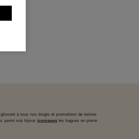
lissent à tous nos doigts et promettent de twister
rez parmi nos bijoux
iconiques
les bagues en pierre