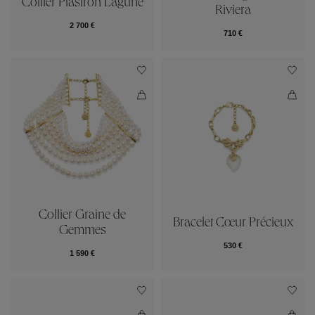
Collier Plastron Lagune
Riviera
2 700 €
710 €
Collier Graine de
Bracelet Cœur Précieux
Gemmes
530 €
1 590 €