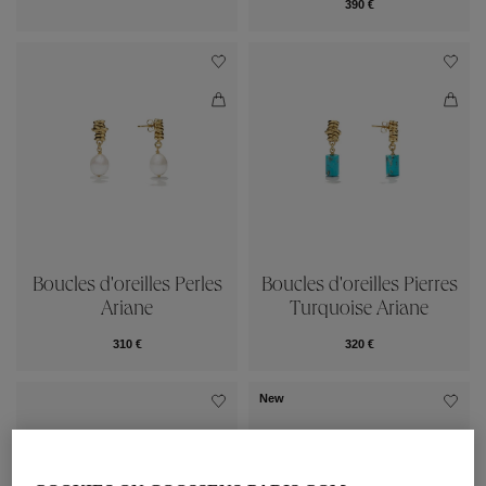
390 €
Boucles d'oreilles Perles
Boucles d'oreilles Pierres
Ariane
Turquoise Ariane
310 €
320 €
New