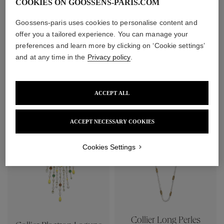
COOKIES ON GOOSSENS-PARIS.COM
Goossens-paris uses cookies to personalise content and
offer you a tailored experience. You can manage your
preferences and learn more by clicking on ‘Cookie settings’
and at any time in the
Privacy policy
.
Boucles d'oreilles Puces
Boucles d'oreilles Clip
Riviera
Perles Baroques
340 €
490 €
ACCEPT ALL
New
ACCEPT NECESSARY COOKIES
Cookies Settings
Collier Long Perles