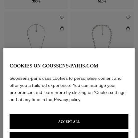
390 €
510 €
COOKIES ON GOOSSENS-PARIS.COM
Goossens-paris uses cookies to personalise content and
La Chaîne Signature, 60
La Chaîne Lutèce, 60
offer you a tailored experience. You can manage your
cm
cm
preferences and learn more by clicking on ‘Cookie settings’
550 €
710 €
and at any time in the
Privacy policy
.
ACCEPT ALL