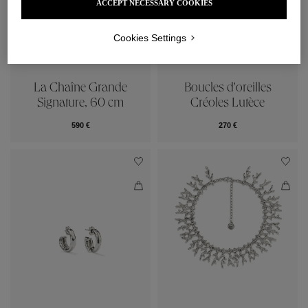
ACCEPT NECESSARY COOKIES
Cookies Settings
La Chaîne Grande
Boucles d'oreilles
Signature, 60 cm
Créoles Lutèce
590 €
270 €