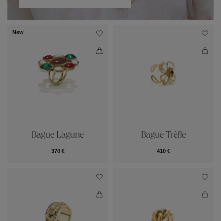
New
Bague Lagune
Bague Trèfle
370 €
410 €