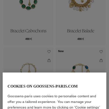
Bracelet Cabochons
Bracelet Balade
490 €
490 €
New
COOKIES ON GOOSSENS-PARIS.COM
Goossens-paris uses cookies to personalise content and
offer you a tailored experience. You can manage your
Bracelet Cœur Précieux
Bracelet Cabochons
preferences and learn more by clicking on ‘Cookie settings’