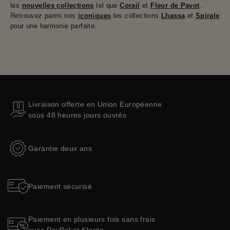
les
nouvelles collections
tel que
Corail
et
Fleur de Pavot
.
Retrouvez parmi nos
iconiques
les collections
Lhassa
et
Spirale
pour une harmonie parfaite.
Livraison offerte en Union Européenne
sous 48 heures jours ouvrés
Garantie deux ans
Paiement sécurisé
Paiement en plusieurs fois sans frais