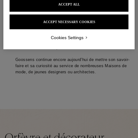
et de la décoration
ACCEPT ALL
ACCEPT NECESSARY COOKIES
Robert Goossens devient rapidement l’orfèvre privilégié des 
couturiers de la mode. De la complicité historique entre ces 
Cookies Settings
différentes rencontres perdurent un esprit couture et cette 
envie dévorante de repousser les limites de la création. 

Goossens continue encore aujourd’hui de mettre son savoir-
faire et sa curiosité au service de nombreuses Maisons de 
mode, de jeunes designers ou architectes.