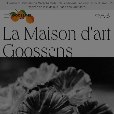
Goossens s’installe au Marbella Club Hotel et dévoile une capsule exclusive
inspirée de la mythique Place des Orangers.
La Maison d'art
Goossens