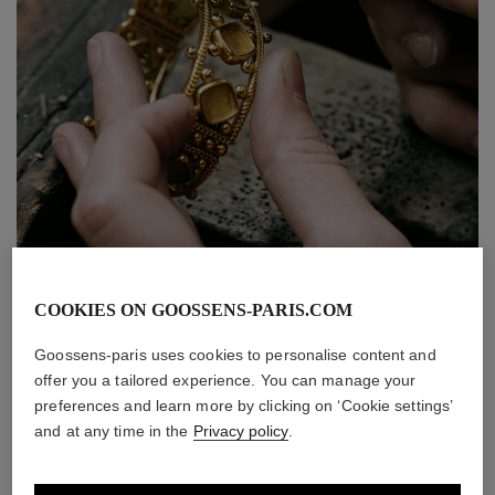
COOKIES ON GOOSSENS-PARIS.COM
Notre atelier œuvre depuis le site du 19M, un lieu qui rassemble les Métiers d’art réunis par
Chanel.
Goossens-paris uses cookies to personalise content and
offer you a tailored experience. You can manage your
preferences and learn more by clicking on ‘Cookie settings’
Un savoir-faire au
and at any time in the
Privacy policy
.
service de la mode