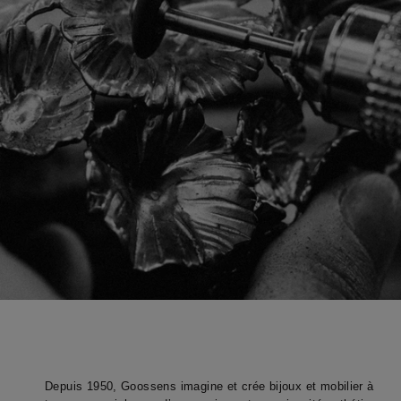
Depuis 1950, Goossens imagine et crée bijoux et mobilier à 