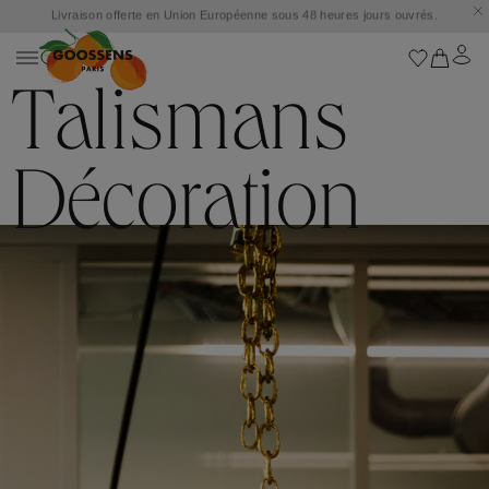
Goossens s’installe au Marbella Club Hotel et dévoile une capsule exclusive
inspirée de la mythique Place des Orangers.
Talismans
Décoration