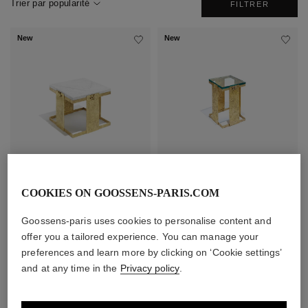
Trier par popularité
FILTRER
New
New
Table Talismans Basse
Table Talismans Haute
COOKIES ON GOOSSENS-PARIS.COM
Prix sur demande
Prix sur demande
Goossens-paris uses cookies to personalise content and
offer you a tailored experience. You can manage your
New
New
preferences and learn more by clicking on ‘Cookie settings’
and at any time in the
Privacy policy
.