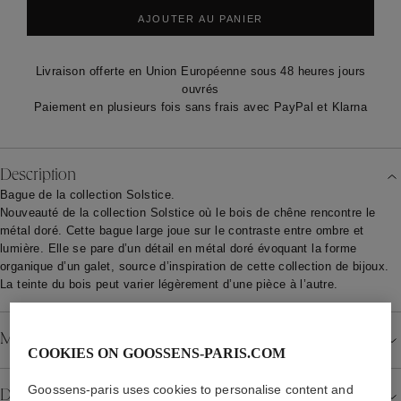
AJOUTER AU PANIER
Livraison offerte en Union Européenne sous 48 heures jours
ouvrés
Paiement en plusieurs fois sans frais avec PayPal et Klarna
Description
Bague de la collection Solstice.
Nouveauté de la collection Solstice où le bois de chêne rencontre le
métal doré. Cette bague
large
joue sur le contraste entre ombre et
lumière. Elle se pare d’un détail en métal doré évoquant la forme
organique d’un galet, source d’inspiration de
cette collection de bijoux
.
La teinte du bois peut varier légèrement d’une pièce à l’autre.
Matériau
COOKIES ON GOOSSENS-PARIS.COM
Goossens-paris uses cookies to personalise content and
Détails