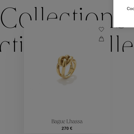
Coo
Collections
ctions
Colle
Collections
ctions
Colle
Bague Lhassa
270 €