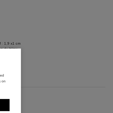
 : 1,9 x1 cm
re du bijou
red
g on