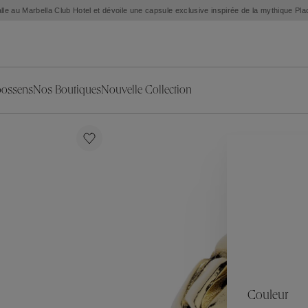
lle au Marbella Club Hotel et dévoile une capsule exclusive inspirée de la mythique Pl
oossens
Nos Boutiques
Nouvelle Collection
s
ion
ries
Collections
Nouvelles Pièces d'Exception
L'objet
Nouvelle Collection
Ariane
Sélection Été
Corail
Sélection Mariage
Fleur de Pavot
oreilles
Exclusivités en ligne
Circé
Théia
Coeur Précieux
Orée
Lhassa
es
Alizé
Spirale
ration
Solstice
Venise
s & Médailles
Céleste
Mini Trèfle
Couleur