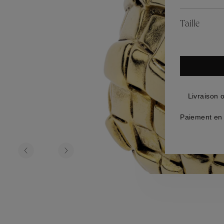
es
Lagune
Perles Baroque
Riviera
Graine de Gem
Taille
omme
ijoux
Livraison 
Paiement en 