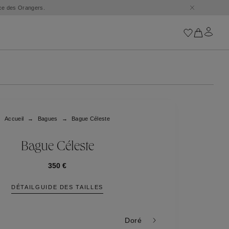
ace des Orangers.
Iconiques
Les Chaînes Goossens
Astro
Accueil
Bagues
Bague Céleste
Harumi
Boucle
Cabochons
Bague Céleste
Les Talismans Goossen
Lutèce
350 €
Stones
DÉTAIL
GUIDE DES TAILLES
Tous nos iconiques
Trèfle
Doré