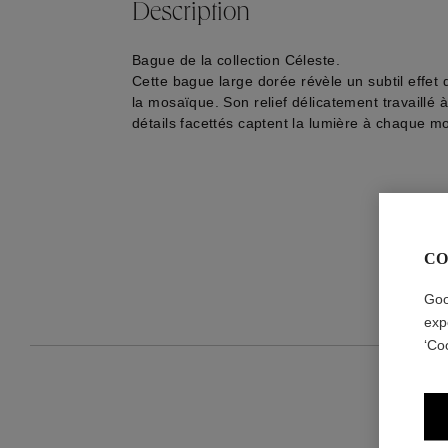
Description
Bague de la collection Céleste.
Cette bague
large dorée
révèle un subtil effet 
la mosaïque. Son relief délicatement travaillé à
détails facettés captent la lumière à chaque 
CO
Goo
exp
‘Co