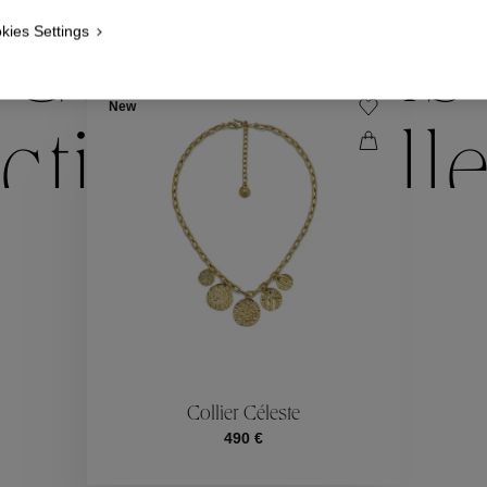
kies Settings
Collections
New
ctions
Coll
Collections
ctions
Coll
Collier Céleste
490 €