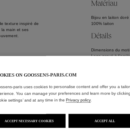
Matériau
Bijou en laiton doré
de texture inspiré de
100% laiton
 la main et ses
Détails
mouvement.
Dimensions du motif
Logo gravé à l'arriè
GOOP26RI05YG01
OKIES ON GOOSSENS-PARIS.COM
ssens-paris uses cookies to personalise content and offer you a tailo
erience. You can manage your preferences and learn more by clickin
okie settings’ and at any time in the
Privacy policy
.
ACCEPT NECESSARY COOKIES
ACCEPT ALL
NOUS VOUS PROPOSONS ÉGALEMENT