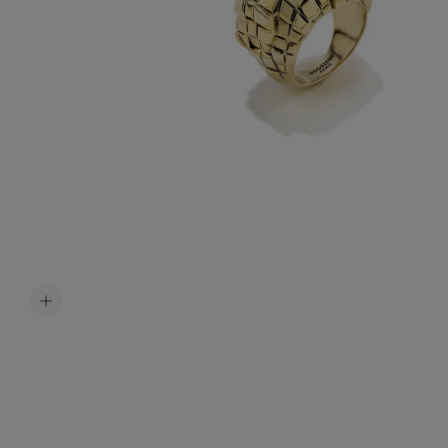
Accessoir
Ceintures
Bijoux H
Tous les b