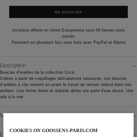
ME NOTIFIER
Livraison offerte en Union Européenne sous 48 heures jours
ouvrés
Paiement en plusieurs fois sans frais avec PayPal et Klarna
Description
Boucles d’oreilles de la collection Circé.
Créées à partir de coquillages délicatement ramassés, ces boucles
d’oreilles à clip mettent en avant le travail de texture réalisé dans nos
ateliers. Leur forme dorée et ondulée abrite une perle d'eau douce. Une
ode à la mer.
Matériau
COOKIES ON GOOSSENS-PARIS.COM
Détails