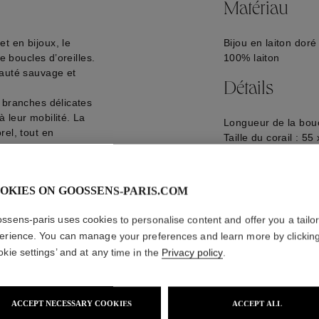
Matériau
t en bijoux, le
Bijou en laiton doré
e boucles d’oreilles.
100% laiton
eauté sauvage et
Détails
 branches délicates
 leur mobilité. La
Longueur de la bouc
rel, tout en
Taille du corail : 5
tante.
Logo gravé à l'arriè
GOOP25EA03YG01
OKIES ON GOOSSENS-PARIS.COM
ssens-paris uses cookies to personalise content and offer you a tailo
erience. You can manage your preferences and learn more by clickin
okie settings’ and at any time in the
Privacy policy
.
ACCEPT NECESSARY COOKIES
ACCEPT ALL