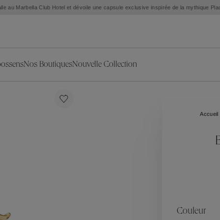
lle au Marbella Club Hotel et dévoile une capsule exclusive inspirée de la mythique Pl
oossens
Nos Boutiques
Nouvelle Collection
s
ion
ries
Collections
Nouvelles Pièces d'Exception
L'objet
Nouvelle Collection
Ariane
Accueil
Sélection Été
Corail
Sélection Mariage
Fleur de Pavot
B
oreilles
Exclusivités en ligne
Circé
Théia
Coeur Précieux
Orée
Lhassa
es
Alizé
Spirale
ration
Solstice
Venise
s & Médailles
Céleste
Mini Trèfle
Couleur