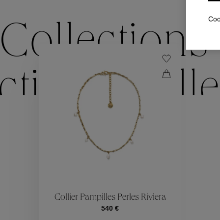
Coo
Collections
ctions
Colle
Collections
ctions
Colle
Collier Pampilles Perles Riviera
540 €