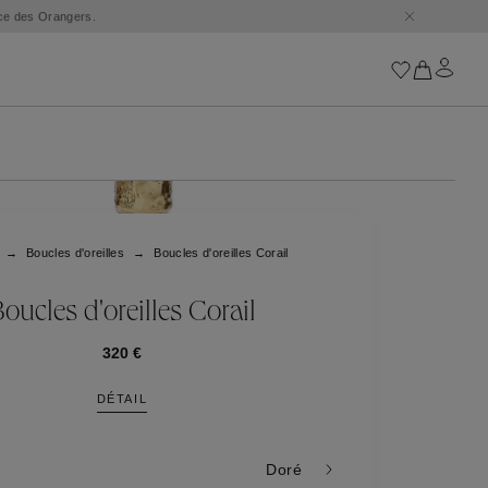
ace des Orangers.
Iconiques
Les Chaînes Goossens
Astro
Boucles d'oreilles
Boucles d'oreilles Corail
Harumi
Boucle
Cabochons
oucles d'oreilles Corail
Les Talismans Goossen
Lutèce
320 €
Stones
DÉTAIL
Tous nos iconiques
Trèfle
Doré