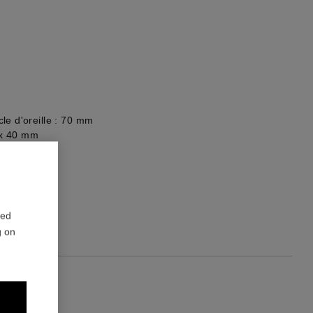
le d'oreille : 70 mm
5 x 40 mm
re du bijou
red
g on