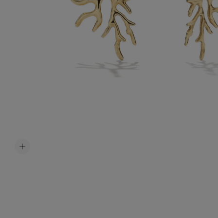
Accessoir
Ceintures
Bijoux H
Tous les b