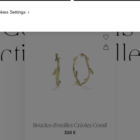
NOUS VOUS PROPOSONS ÉGALEMENT
kies Settings
Collections
ctions
Coll
Collections
ctions
Coll
Boucles d'oreilles Créoles Corail
310 €