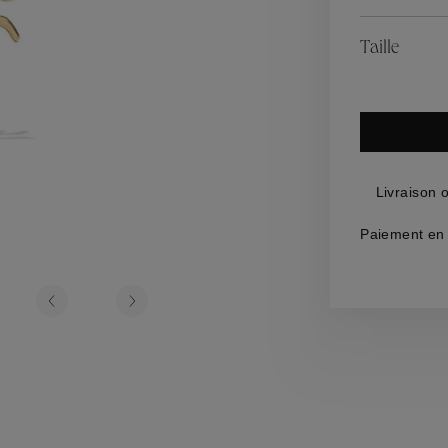
es
Lagune
Perles Baroque
Riviera
Graine de Gem
Taille
omme
ijoux
Livraison 
Paiement en 