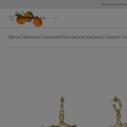
Goossens s’insta
EUR(€) - FR
Bijoux
Talismans Goossens
Décoration
Iconiques
La Maison G
Catégories
Bijoux
Collection
Décorat
Catégo
Les Talismans Goossens
Nos Iconiques
L'objet
Boucle
Blé
Blé
Colliers
La lumière
Stones
Coquillage
Lion
Sautoirs
Le miroir
Trèfle
Feuillages
Nénuphar
Bagues
Le mobilier
Astro
Granit
Feuillages
Boucles d'
Nouveautés
Cabochons
Lion
Ear Cuffs
Toute la décoration
Lutèce
Nénuphar
Bracelets
Stone
Manchett
Talismans Déco
Broches
Pendentif