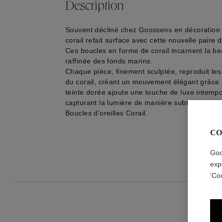
Description
Souvent décliné chez Goossens en décoration e
corail refait surface avec cette nouvelle paire d
Ces boucles en forme de corail incarnent la b
raffinée des fonds marins.
Chaque pièce, finement sculptée, reproduit les
du corail, créant un mouvement élégant grâce à
teinte dorée ajoute une touche de luxe intempo
capturant la lumière de manière subtile et écla
Boucles d'oreilles Corail.
CO
Goo
exp
‘Co