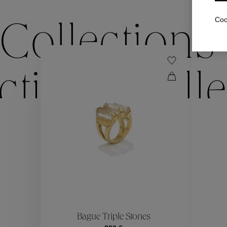
Coo
Collections
ctions
Colle
Collections
ctions
Colle
Bague Triple Stones