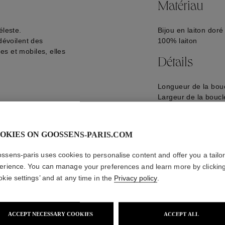
Matériau
éleste.
Bijou en laiton doré
 dévoilent des
100% laiton
s et mobiles, elles
Détails
Longueur de la boucl
Largeur de la boucle
Logo gravé à l'arriè
GOOP26EA10YG01
OKIES ON GOOSSENS-PARIS.COM
ssens-paris uses cookies to personalise content and offer you a tailo
erience. You can manage your preferences and learn more by clickin
okie settings’ and at any time in the
Privacy policy
.
ACCEPT NECESSARY COOKIES
ACCEPT ALL