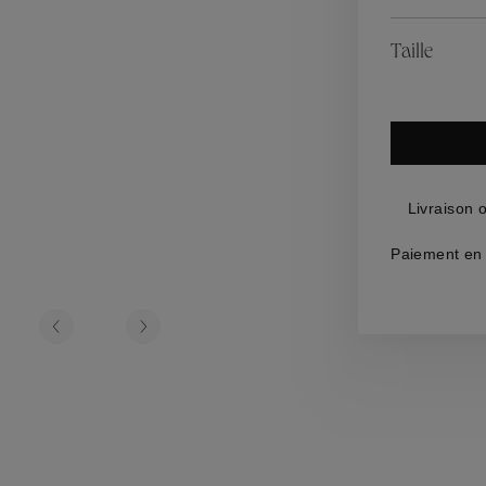
es
Lagune
Perles Baroque
Riviera
Graine de Gem
Taille
omme
ijoux
Livraison 
Paiement en 