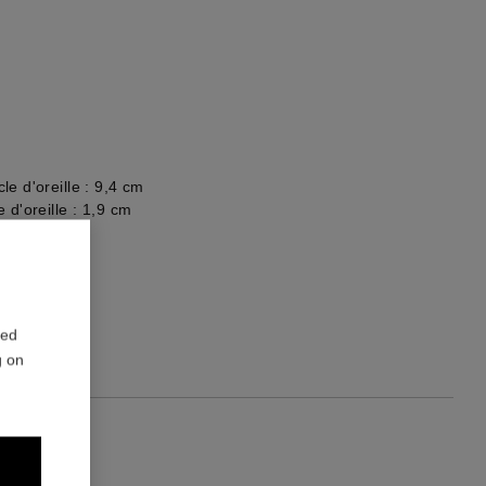
e d'oreille : 9,4 cm
 d'oreille : 1,9 cm
re du bijou
red
g on