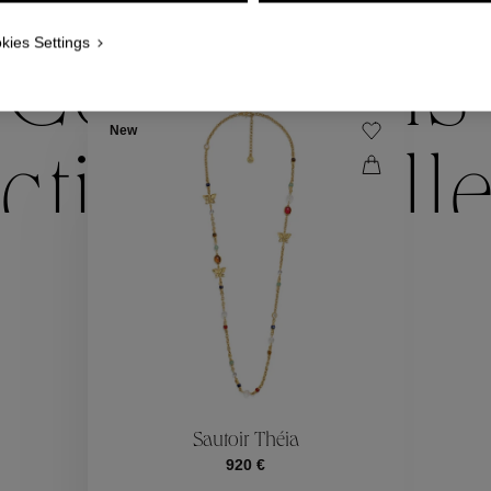
NOUS VOUS PROPOSONS ÉGALEMENT
kies Settings
Collections
New
ctions
Coll
Collections
ctions
Coll
Sautoir Théia
920 €