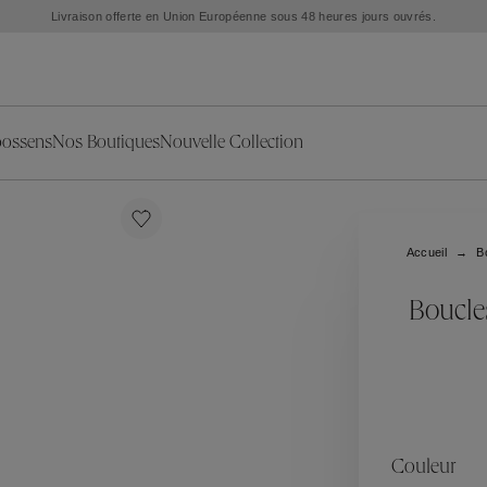
Livraison offerte en Union Européenne sous 48 heures jours ouvrés.
oossens
Nos Boutiques
Nouvelle Collection
s
ion
ries
Collections
Nouvelles Pièces d'Exception
L'objet
Nouvelle Collection
Ariane
Accueil
B
Sélection Été
Corail
Sélection Mariage
Fleur de Pavot
Boucles
oreilles
Exclusivités en ligne
Circé
Théia
Coeur Précieux
Orée
Lhassa
es
Alizé
Spirale
ration
Solstice
Venise
s & Médailles
Céleste
Mini Trèfle
Couleur