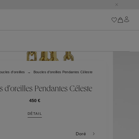
Iconiques
Les Chaînes Goossens
Astro
oucles d'oreilles
Boucles d'oreilles Pendantes Céleste
Harumi
Boucle
Cabochons
 d'oreilles Pendantes Céleste
Les Talismans Goossen
Lutèce
450 €
Stones
DÉTAIL
Tous nos iconiques
Trèfle
Doré