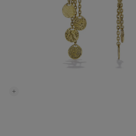
Accessoir
Ceintures
Bijoux H
Tous les b