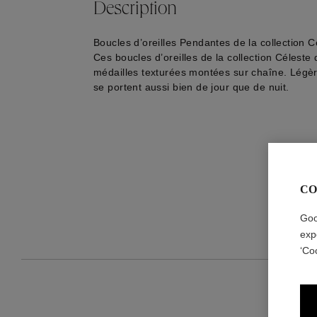
Description
Boucles d’oreilles Pendantes de la collection C
Ces boucles d’oreilles de la collection Céleste
médailles texturées montées sur chaîne. Légère
se portent aussi bien de jour que de nuit.
CO
Goo
exp
‘Co