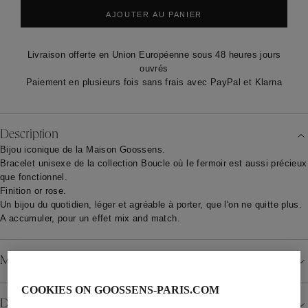
AJOUTER AU PANIER
Livraison offerte en Union Européenne sous 48 heures jours
ouvrés
Paiement en plusieurs fois sans frais avec PayPal et Klarna
Description
Bijou iconique de la Maison Goossens.
Bracelet unisexe de la collection Boucle où le fermoir est aussi précieux
que fonctionnel.
Finition or rose.
Un bijou du quotidien, léger et agréable à porter, que l'on ne quitte plus.
A accumuler, pour un effet mix and match.
Matériau
COOKIES ON GOOSSENS-PARIS.COM
Détails