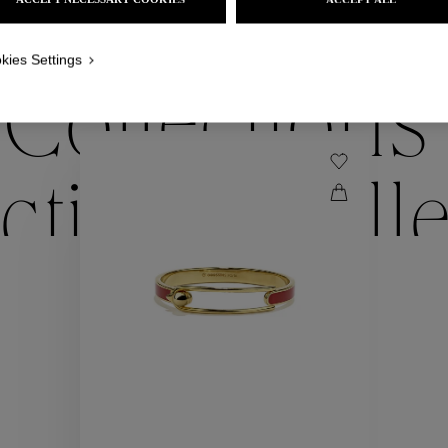
NOUS VOUS PROPOSONS ÉGALEMENT
kies Settings
Collections
ctions
Coll
Collections
ctions
Coll