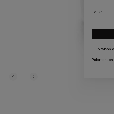
es
Lagune
Perles Baroque
Riviera
Graine de Gem
Taille
omme
ijoux
Livraison 
Paiement en 