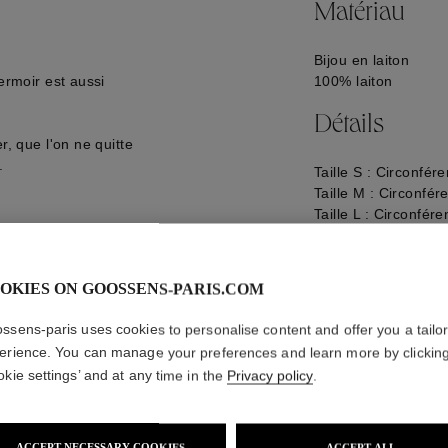
Matériau
Bijou en laiton
ermoir est aussi
100% laiton
Détails
r, que l'on ne quitte
.
Taille S : Circonf
Taille M : Circonf
Taille L : Circonfé
Taille XL : Circon
Logo gravé à l'arriè
GOOH14BA01PA03
OKIES ON GOOSSENS-PARIS.COM
ssens-paris uses cookies to personalise content and offer you a tailo
erience. You can manage your preferences and learn more by clickin
okie settings’ and at any time in the
Privacy policy
.
ACCEPT NECESSARY COOKIES
ACCEPT ALL