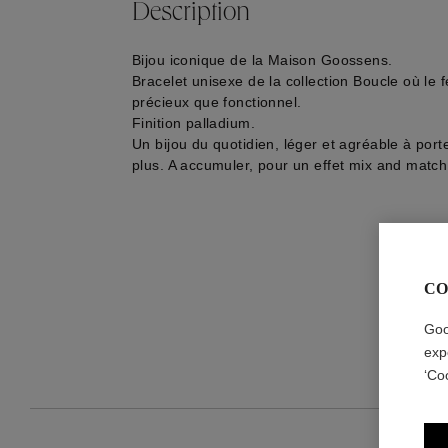
Description
Bijou iconique de la Maison Goossens.
Bracelet unisexe de la collection Boucle où le f
précieux que fonctionnel.
Finition palladium.
Un bijou du quotidien, léger et agréable à porte
plus. A accumuler, pour un effet mix and match
CO
Goo
exp
‘Co