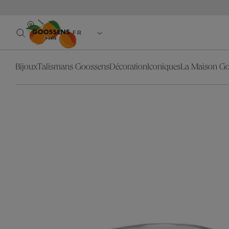
EUR(€) - FR
Bijoux
Talismans Goossens
Décoration
Iconiques
La Maison G
Catégories
Bijoux
Collection
Décorat
Catégo
Les Talismans Goossens
Nos Iconiques
L'objet
Boucle
Blé
Blé
Colliers
La lumière
Stones
Coquillage
Lion
Sautoirs
Le miroir
Trèfle
Feuillages
Nénuphar
Bagues
Le mobilier
Astro
Granit
Feuillages
Boucles d'
Nouveautés
Cabochons
Lion
Ear Cuffs
Toute la décoration
Lutèce
Nénuphar
Bracelets
Stone
Manchett
Talismans Déco
Broches
Pendentif