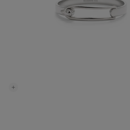
Accessoir
Ceintures
Bijoux H
Tous les b