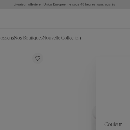
Livraison offerte en Union Européenne sous 48 heures jours ouvrés.
oossens
Nos Boutiques
Nouvelle Collection
s
ion
ries
Collections
Nouvelles Pièces d'Exception
L'objet
Nouvelle Collection
Ariane
Sélection Été
Corail
Sélection Mariage
Fleur de Pavot
oreilles
Exclusivités en ligne
Circé
Théia
Coeur Précieux
Orée
Lhassa
es
Alizé
Spirale
ration
Solstice
Venise
s & Médailles
Céleste
Mini Trèfle
Couleur