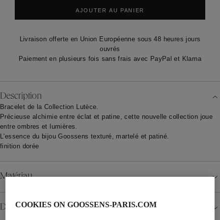
AJOUTER AU PANIER
Livraison offerte en Union Européenne sous 48 heures jours
ouvrés
Paiement en plusieurs fois sans frais avec PayPal et Klarna
Description
Bracelet de la Collection Lutèce.
Précieuse alchimie entre éclat et patine, cette nouvelle collection joue
entre ombres et lumières.
L'essence du bijou Goossens texturé, martelé et patiné.
finition dorée
Matériau
COOKIES ON GOOSSENS-PARIS.COM
Détails