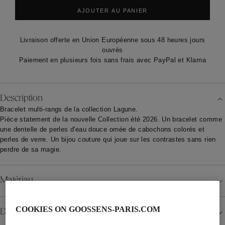
AJOUTER AU PANIER
Livraison offerte en Union Européenne sous 48 heures jours
ouvrés
Paiement en plusieurs fois sans frais avec PayPal et Klarna
Description
Bracelet multi-rangs de la collection Lagune.
Pièce statement de la nouvelle Collection été 2026. Un bracelet comme
une dentelle de perles d'eau douce ornée de cabochons colorés et
perles de verre. Un bijou couture qui joue sur les contrastes sans rien
perdre de sa magie.
Matériau
COOKIES ON GOOSSENS-PARIS.COM
Détails