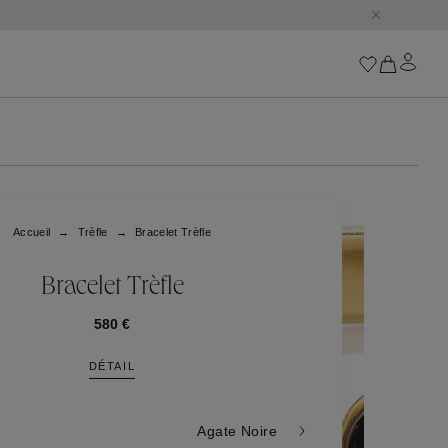
Iconiques
Les Chaînes Goossens
Astro
Accueil
Trèfle
Bracelet Trèfle
Harumi
Boucle
Cabochons
Bracelet Trèfle
Les Talismans Goossen
Lutèce
580 €
Stones
DÉTAIL
Tous nos iconiques
Trèfle
Agate Noire