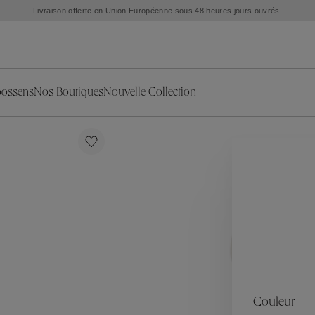
Livraison offerte en Union Européenne sous 48 heures jours ouvrés.
oossens
Nos Boutiques
Nouvelle Collection
s
ion
ries
Collections
Nouvelles Pièces d'Exception
L'objet
Nouvelle Collection
Ariane
Sélection Été
Corail
Sélection Mariage
Fleur de Pavot
oreilles
Exclusivités en ligne
Circé
Théia
Coeur Précieux
Orée
Lhassa
es
Alizé
Spirale
ration
Solstice
Venise
s & Médailles
Céleste
Mini Trèfle
Couleur