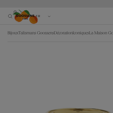
EUR(€) - FR
Bijoux
Talismans Goossens
Décoration
Iconiques
La Maison G
Catégories
Bijoux
Collection
Décorat
Catégo
Les Talismans Goossens
Nos Iconiques
L'objet
Boucle
Blé
Blé
Colliers
La lumière
Stones
Coquillage
Lion
Sautoirs
Le miroir
Trèfle
Feuillages
Nénuphar
Bagues
Le mobilier
Astro
Granit
Feuillages
Boucles d'
Nouveautés
Cabochons
Lion
Ear Cuffs
Toute la décoration
Lutèce
Nénuphar
Bracelets
Stone
Manchett
Talismans Déco
Broches
Pendentif