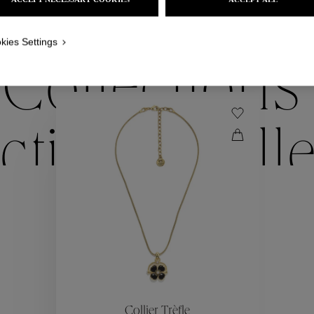
NOUS VOUS PROPOSONS ÉGALEMENT
kies Settings
Collections
ctions
Coll
Collections
ctions
Coll
Collier Trèfle