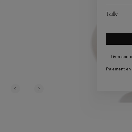
es
Lagune
Perles Baroque
Riviera
Graine de Gem
Taille
omme
ijoux
Livraison 
Paiement en 