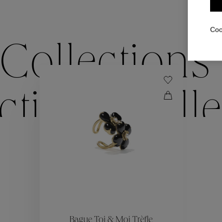
Coo
Collections
ctions
Colle
Collections
ctions
Colle
Bague Toi & Moi Trèfle