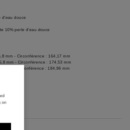
e d'eau douce
te 10% perle d'eau douce
x 5,8 mm - Circonférence : 164,17 mm
x 5,8 mm - Circonférence : 174,53 mm
x 5,8 mm - Circonférence : 184,96 mm
re du bijou
red
g on