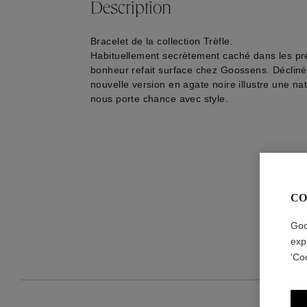
Description
Bracelet de la collection Trèfle.
Habituellement secrètement caché dans les prés
bonheur refait surface chez Goossens. Décliné
nouvelle version en agate noire illustre une na
nous porte chance avec style.
CO
Goo
exp
‘Co