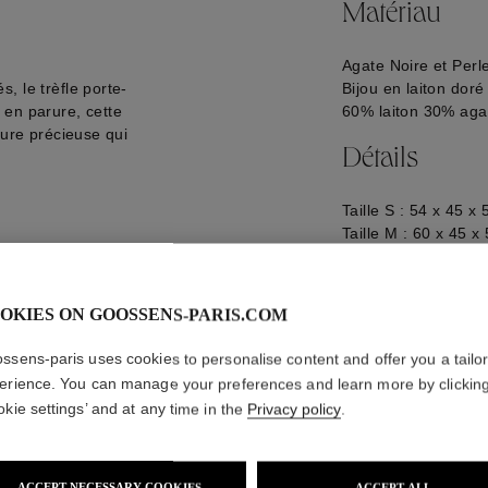
Matériau
Agate Noire et Perl
, le trèfle porte-
Bijou en laiton doré
 en parure, cette
60% laiton 30% aga
ture précieuse qui
Détails
Taille S : 54 x 45 
Taille M : 60 x 45 
Taille L : 64 x 50 
Logo gravé à l'arriè
GOOP24BA05YG02
OKIES ON GOOSSENS-PARIS.COM
ssens-paris uses cookies to personalise content and offer you a tailo
erience. You can manage your preferences and learn more by clickin
okie settings’ and at any time in the
Privacy policy
.
ACCEPT NECESSARY COOKIES
ACCEPT ALL