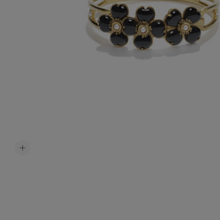
Accessoir
Ceintures
Bijoux H
Tous les b