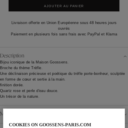
AJOUTER AU PANIER
Livraison offerte en Union Européenne sous 48 heures jours
ouvrés
Paiement en plusieurs fois sans frais avec PayPal et Klarna
Description
Bijou iconique de la Maison Goossens.
Broche du thème Trèfle.
Une déclinaison précieuse et poétique du trèfle porte-bonheur, sculptée
en forme de cœur et sertie à la main.
finition dorée.
Quartz rose et perle d'eau douce.
Un trésor de la nature.
Matériau
COOKIES ON GOOSSENS-PARIS.COM