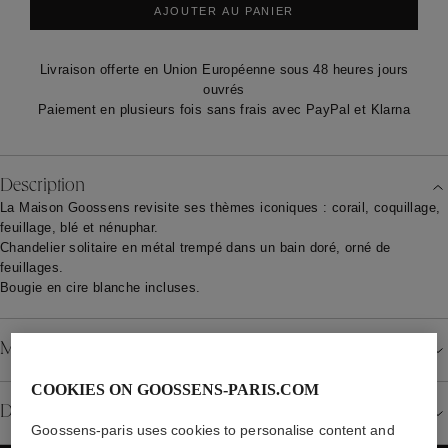
AJOUTER AU PANIER
Livraison offerte en Union Européenne sous 48 heures jours
ouvrés
Paiement en plusieurs fois sans frais avec PayPal et Klarna
Description
La Maison Goossens revisite ses thèmes iconiques : corail, coquillage,
feuillage, blé et nénuphar.
Chandelier solitaire en métal trempé dans un bain doré, orné de
feuillages.
Bougie en cire blanche incluses.
Matériau
COOKIES ON GOOSSENS-PARIS.COM
Détails
Goossens-paris uses cookies to personalise content and