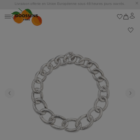
Goossens s’installe au Marbella Club Hotel et dévoile une capsule exclusive
inspirée de la mythique Place des Orangers.