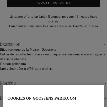
AJOUTER AU PANIER
Livraison offerte en Union Européenne sous 48 heures jours
ouvrés
Paiement en plusieurs fois sans frais avec PayPal et Klarna
Description
Bijou iconique de la Maison Goossens.
Collier de la collection Lhassa où chaque maillon s'entrelace et façonne
des liens éternels.
Finition palladium.
Une valeur sûre à offrir ou à s'offrir.
Matériau
COOKIES ON GOOSSENS-PARIS.COM
Détails