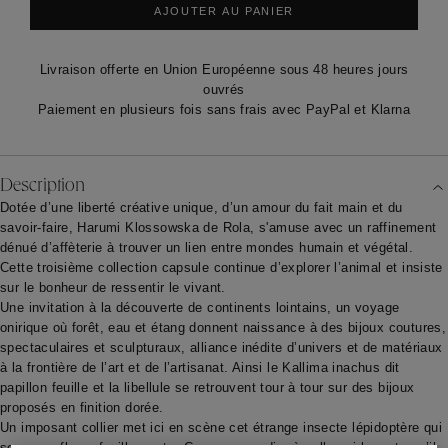
AJOUTER AU PANIER
Livraison offerte en Union Européenne sous 48 heures jours
ouvrés
Paiement en plusieurs fois sans frais avec PayPal et Klarna
Description
Dotée d’une liberté créative unique, d’un amour du fait main et du
savoir-faire, Harumi Klossowska de Rola, s'amuse avec un raffinement
dénué d’affèterie à trouver un lien entre mondes humain et végétal.
Cette troisième collection capsule continue d’explorer l’animal et insiste
sur le bonheur de ressentir le vivant.
Une invitation à la découverte de continents lointains, un voyage
onirique où forêt, eau et étang donnent naissance à des bijoux coutures,
spectaculaires et sculpturaux, alliance inédite d’univers et de matériaux
à la frontière de l’art et de l’artisanat. Ainsi le Kallima inachus dit
papillon feuille et la libellule se retrouvent tour à tour sur des bijoux
proposés en finition dorée.
Un imposant collier met ici en scène cet étrange insecte lépidoptère qui
se camoufle en feuille morte. Comme pour dire à celle qui le porte qu’il