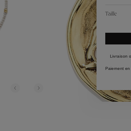
es
Lagune
Perles Baroque
Riviera
Graine de Gem
Taille
omme
ijoux
Livraison 
Paiement en 