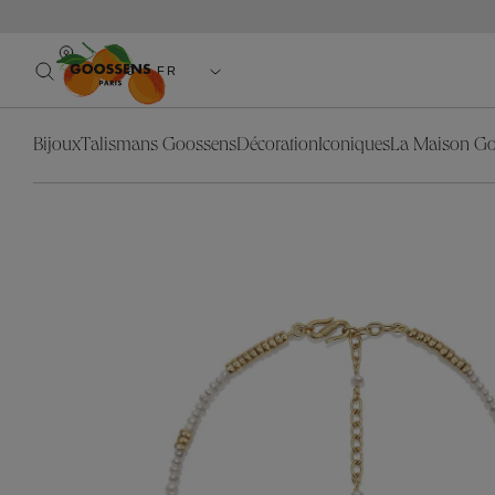
EUR(€) - FR
Bijoux
Talismans Goossens
Décoration
Iconiques
La Maison G
Catégories
Bijoux
Collection
Décorat
Catégo
Les Talismans Goossens
Nos Iconiques
L'objet
Boucle
Blé
Blé
Colliers
La lumière
Stones
Coquillage
Lion
Sautoirs
Le miroir
Trèfle
Feuillages
Nénuphar
Bagues
Le mobilier
Astro
Granit
Feuillages
Boucles d'
Nouveautés
Cabochons
Lion
Ear Cuffs
Toute la décoration
Lutèce
Nénuphar
Bracelets
Stone
Manchett
Talismans Déco
Broches
Pendentif