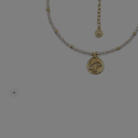
Accessoir
Ceintures
Bijoux H
Tous les b