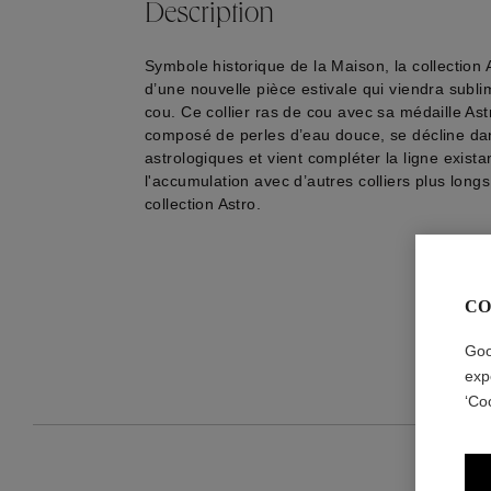
Description
Symbole historique de la Maison, la collection A
d’une nouvelle pièce estivale qui viendra subli
cou. Ce collier ras de cou avec sa médaille As
composé de perles d’eau douce, se décline dan
astrologiques et vient compléter la ligne exista
l'accumulation avec d’autres colliers plus lon
collection Astro.
CO
Goo
exp
‘Co