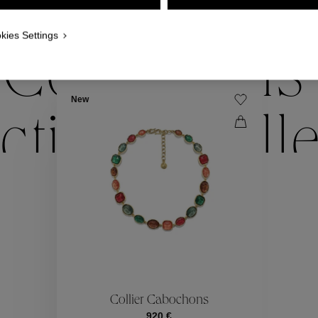
NOUS VOUS PROPOSONS ÉGALEMENT
kies Settings
Collections
New
ctions
Coll
Collections
ctions
Coll
Collier Cabochons
920 €