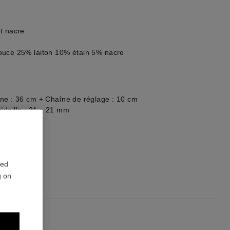
t nacre
ouce 25% laiton 10% étain 5% nacre
ne : 36 cm + Chaîne de réglage : 10 cm
édaille : 21 x 21 mm
re du bijou
1
red
g on