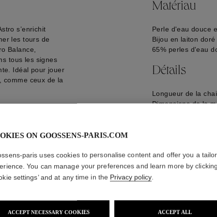
Matériau
stro s’enrichit
Perle d'eau douce e
mer les tours de
Bijou en laiton doré
tro Balance,
65% perles d'eau d
s tous les signes
Détails
nte. Idéal pour jouer
gs, comme ceux de la
Longueur de la chai
Dimensions de la m
Logo gravé à l'arriè
GOOP25NE21YG0
OKIES ON GOOSSENS-PARIS.COM
ssens-paris uses cookies to personalise content and offer you a tailo
erience. You can manage your preferences and learn more by clickin
okie settings’ and at any time in the
Privacy policy
.
ACCEPT NECESSARY COOKIES
ACCEPT ALL