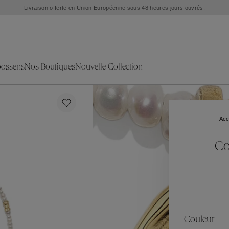
Livraison offerte en Union Européenne sous 48 heures jours ouvrés.
oossens
Nos Boutiques
Nouvelle Collection
s
ion
ries
Collections
Nouvelles Pièces d'Exception
L'objet
Nouvelle Collection
Ariane
Acc
Sélection Été
Corail
Sélection Mariage
Fleur de Pavot
Co
oreilles
Exclusivités en ligne
Circé
Théia
Coeur Précieux
Orée
Lhassa
es
Alizé
Spirale
ration
Solstice
Venise
s & Médailles
Céleste
Mini Trèfle
Couleur