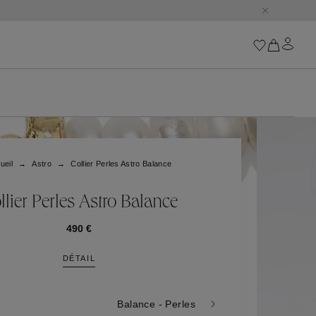
Iconiques
Les Chaînes Goossens
Astro
ueil
Astro
Collier Perles Astro Balance
Harumi
Boucle
Cabochons
llier Perles Astro Balance
Les Talismans Goossen
Lutèce
490 €
Stones
DÉTAIL
Tous nos iconiques
Trèfle
Balance - Perles