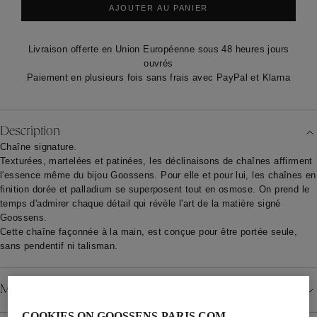
AJOUTER AU PANIER
Livraison offerte en Union Européenne sous 48 heures jours
ouvrés
Paiement en plusieurs fois sans frais avec PayPal et Klarna
Description
Chaîne signature.
Texturées, martelées et patinées, les déclinaisons de chaînes affirment
l'essence même du bijou Goossens. Pour elle et pour lui, les chaînes en
finition dorée et palladium se superposent tout en osmose. On prend le
temps d'admirer chaque détail qui révèle l'art de la matière signé
Goossens.
Cette chaîne façonnée à la main, est conçue pour être portée seule,
sans pendentif ni talisman.
Matériau
COOKIES ON GOOSSENS-PARIS.COM