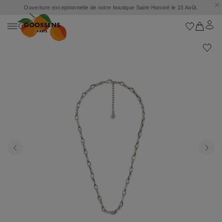
Ouverture exceptionnelle de notre boutique Saint-Honoré le 15 Août.