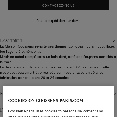
CONTACTEZ-NOUS
Frais d’expédition sur devis
Description
La Maison Goossens revisite ses thèmes iconiques : corail, coquillage,
feuillage, blé et nénuphar.
Miroir en métal trempé dans un bain doré, orné de nénuphars martelés à
la main.
Le délai standard de production est estimé à 18/20 semaines. Cette
pièce peut également être réalisée sur mesure, avec un délai de
fabrication compris entre 20 et 24 semaines.
Matériau
COOKIES ON GOOSSENS-PARIS.COM
Détails
Goossens-paris uses cookies to personalise content and
offer you a tailored experience. You can manage your