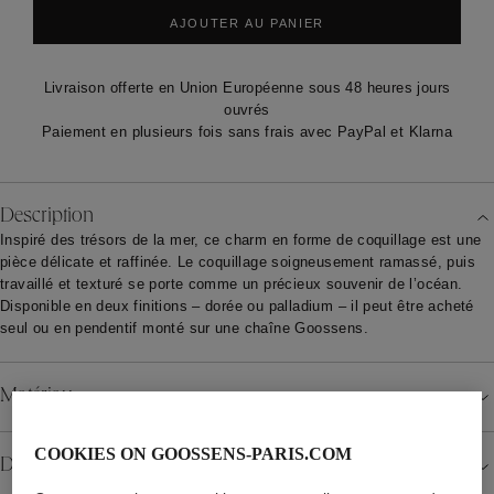
AJOUTER AU PANIER
Livraison offerte en Union Européenne sous 48 heures jours
ouvrés
Paiement en plusieurs fois sans frais avec PayPal et Klarna
Description
Inspiré des trésors de la mer, ce charm en forme de coquillage est une
pièce délicate et raffinée. Le coquillage soigneusement ramassé, puis
travaillé et texturé se porte comme un précieux souvenir de l’océan.
Disponible en deux finitions – dorée ou palladium – il peut être acheté
seul ou en pendentif monté sur une chaîne Goossens.
Matériau
COOKIES ON GOOSSENS-PARIS.COM
Détails