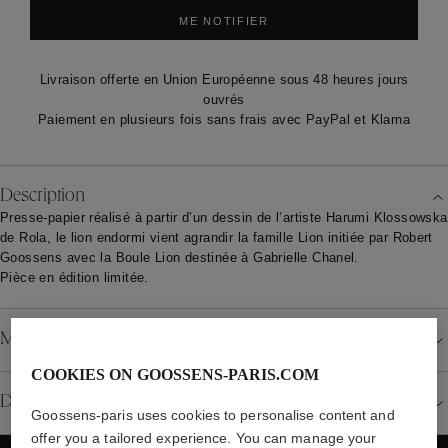
ME NOTIFIER
Livraison offerte en Union Européenne sous 48 heures jours
ouvrés
Paiement en plusieurs fois sans frais avec PayPal et Klarna
Description
Presse-papier réalisé à partir d’un dessin de l’artiste Harumi Klossowska
de Rola, le lion endormi vient agrandir la famille Lion initiée par Robert
Goossens avec la Boule Lion destinée à Gabrielle Chanel.
Pièce en édition limitée.
Matériau
COOKIES ON GOOSSENS-PARIS.COM
Détails
Goossens-paris uses cookies to personalise content and
offer you a tailored experience. You can manage your