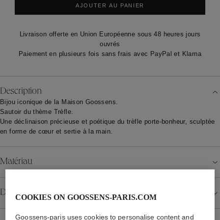
AJOUTER AU PANIER
Livraison offerte en Union Européenne sous 48 heures jours
ouvrés
Paiement en plusieurs fois sans frais avec PayPal et Klarna
Description
Bijou iconique de la Maison Goossens.
Sautoir du thème Trèfle.
Une déclinaison précieuse et poétique du trèfle porte-bonheur, sculptée
en forme de cœur et sertie à la main.
Matériau
Détails
COOKIES ON GOOSSENS-PARIS.COM
Goossens-paris uses cookies to personalise content and