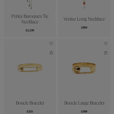
Perles Baroques Tie
Venise Long Necklace
Necklace
£850
£1,130
Boucle Bracelet
Boucle Large Bracelet
£315
£390