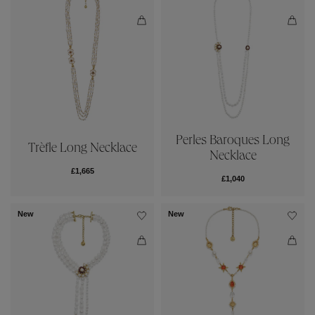
Perles Baroques Long
Trèfle Long Necklace
Necklace
£1,665
£1,040
New
New