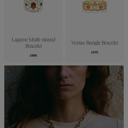
Lagune Multi-strand
Venise Bangle Bracelet
Bracelet
£470
£680