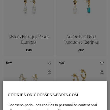
Riviera Baroque Pearls
Ariane Pearl and
Earrings
Turquoise Earrings
£325
£290
New
New
COOKIES ON GOOSSENS-PARIS.COM
Goossens-paris uses cookies to personalise content and