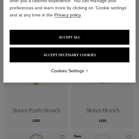
offer you a tailored experience. You can manage your
Perles Baroques Pendant
preferences and learn more by clicking on ‘Cookie settings’
Venise Earrings
Earrings
and at any time in the
Privacy policy
.
£300
£500
ACCEPT ALL
ACCEPT NECESSARY COOKIES
Cookies Settings
Stones Pearls Brooch
Stones Brooch
£850
£695
New