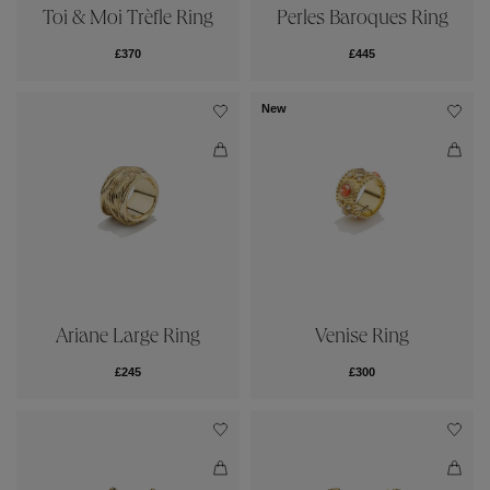
Toi & Moi Trèfle Ring
Perles Baroques Ring
£370
£445
New
Ariane Large Ring
Venise Ring
£245
£300