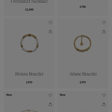
Oversized Necklace
£795
£1,040
Riviera Bracelet
Ariane Bracelet
£370
£370
New
New